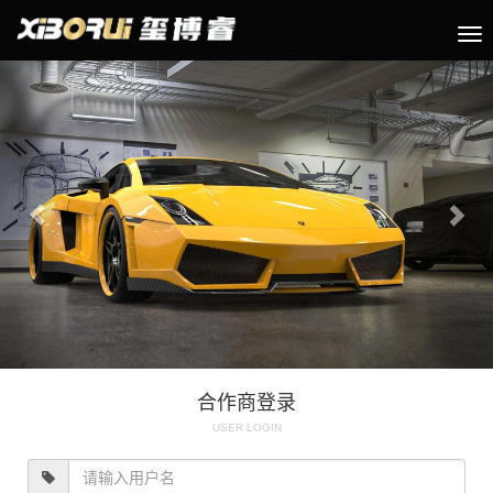
切
换
Previous
Nex
导
航
合作商登录
USER LOGIN