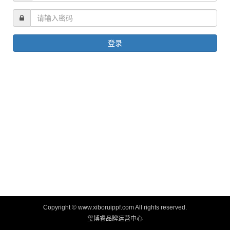
Copyright © www.xiboruippf.com All rights reserved.
玺博睿品牌运营中心